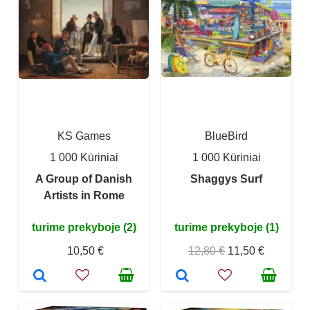
KS Games
BlueBird
1 000 Kūriniai
1 000 Kūriniai
A Group of Danish
Shaggys Surf
Artists in Rome
turime prekyboje (2)
turime prekyboje (1)
10,50 €
12,80 €
11,50 €