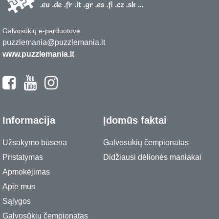
Galvosūkių e-parduotuvė
puzzlemania@puzzlemania.lt
www.puzzlemania.lt
Informacija
Įdomūs faktai
Užsakymo būsena
Galvosūkių čempionatas
Pristatymas
Didžiausi dėlionės maniakai
Apmokėjimas
Apie mus
Sąlygos
Galvosūkių čempionatas