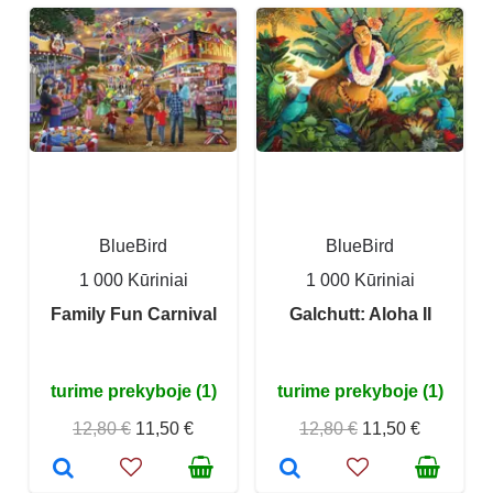
BlueBird
BlueBird
1 000 Kūriniai
1 000 Kūriniai
Family Fun Carnival
Galchutt: Aloha II
turime prekyboje (1)
turime prekyboje (1)
12,80 €
11,50 €
12,80 €
11,50 €