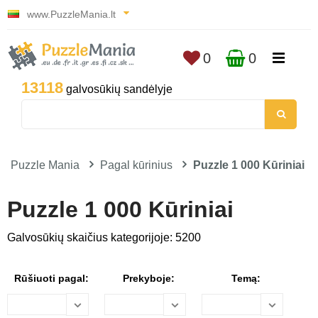
www.PuzzleMania.lt
0
0
13118
galvosūkių sandėlyje
Puzzle Mania
Pagal kūrinius
Puzzle 1 000 Kūriniai
Puzzle 1 000 Kūriniai
Galvosūkių skaičius kategorijoje: 5200
Rūšiuoti pagal:
Prekyboje:
Temą: