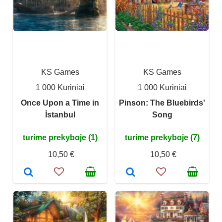
KS Games
KS Games
1 000 Kūriniai
1 000 Kūriniai
Once Upon a Time in
Pinson: The Bluebirds'
İstanbul
Song
turime prekyboje (1)
turime prekyboje (7)
10,50 €
10,50 €