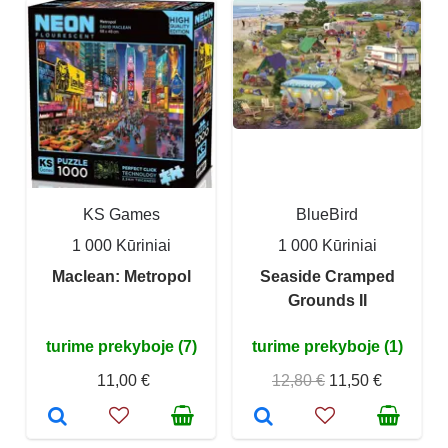
KS Games
BlueBird
1 000 Kūriniai
1 000 Kūriniai
Maclean: Metropol
Seaside Cramped
Grounds II
turime prekyboje (7)
turime prekyboje (1)
11,00 €
12,80 €
11,50 €