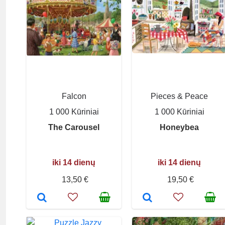
Falcon
Pieces & Peace
1 000 Kūriniai
1 000 Kūriniai
The Carousel
Honeybea
iki 14 dienų
iki 14 dienų
13,50 €
19,50 €