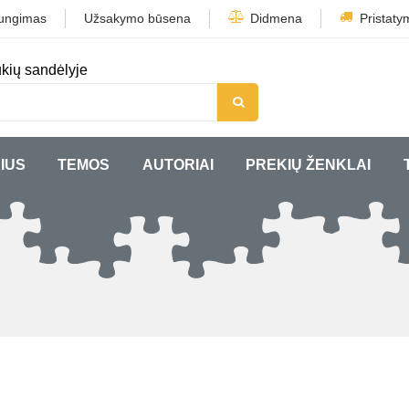
jungimas
Užsakymo būsena
Didmena
Pristaty
kių sandėlyje
IUS
TEMOS
AUTORIAI
PREKIŲ ŽENKLAI