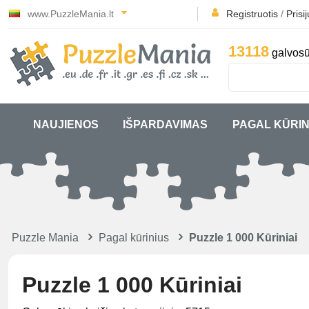
www.PuzzleMania.lt
Registruotis
/
Prisi
13118
galvosū
NAUJIENOS
IŠPARDAVIMAS
PAGAL KŪRIN
Puzzle Mania
Pagal kūrinius
Puzzle 1 000 Kūriniai
Puzzle 1 000 Kūriniai