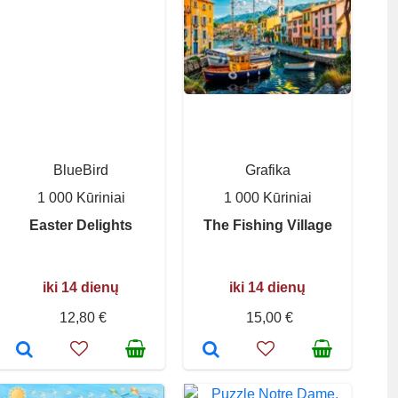
BlueBird
Grafika
1 000 Kūriniai
1 000 Kūriniai
Easter Delights
The Fishing Village
iki 14 dienų
iki 14 dienų
12,80 €
15,00 €