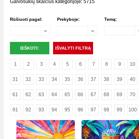
Galvosūkių skaičius kategorijoje: 5715
Rūšiuoti pagal:
Prekyboje:
Temą:
1
2
3
4
5
6
7
8
9
10
31
32
33
34
35
36
37
38
39
40
61
62
63
64
65
66
67
68
69
70
91
92
93
94
95
96
97
98
99
100