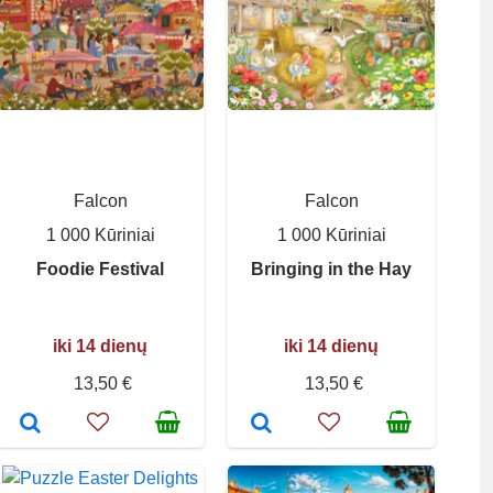
Falcon
Falcon
1 000 Kūriniai
1 000 Kūriniai
Foodie Festival
Bringing in the Hay
iki 14 dienų
iki 14 dienų
13,50 €
13,50 €