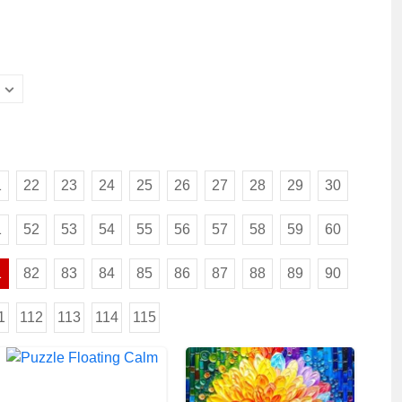
1
22
23
24
25
26
27
28
29
30
1
52
53
54
55
56
57
58
59
60
1
82
83
84
85
86
87
88
89
90
1
112
113
114
115