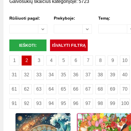
Galvosūkių skaičius kategorijoje: 5723
Rūšiuoti pagal:
Prekyboje:
Temą:
1
2
3
4
5
6
7
8
9
10
31
32
33
34
35
36
37
38
39
40
61
62
63
64
65
66
67
68
69
70
91
92
93
94
95
96
97
98
99
100