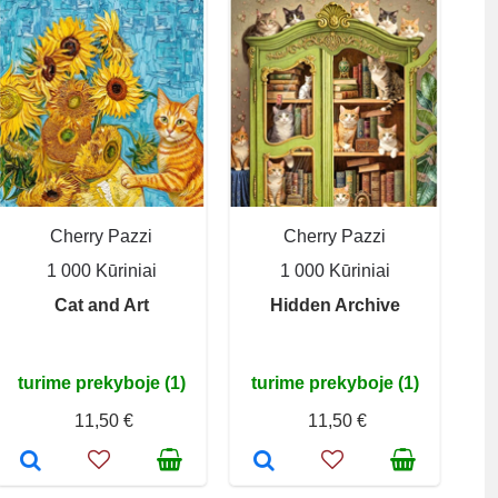
Cherry Pazzi
Cherry Pazzi
1 000 Kūriniai
1 000 Kūriniai
Cat and Art
Hidden Archive
turime prekyboje (1)
turime prekyboje (1)
11,50 €
11,50 €