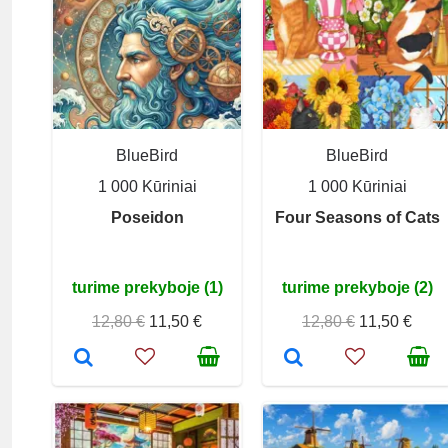
BlueBird
BlueBird
1 000 Kūriniai
1 000 Kūriniai
Poseidon
Four Seasons of Cats
turime prekyboje (1)
turime prekyboje (2)
12,80 €
11,50 €
12,80 €
11,50 €