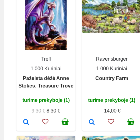
Trefl
Ravensburger
1 000 Kūriniai
1 000 Kūriniai
Pažeista dėžė Anne
Country Farm
Stokes: Treasure Trove
turime prekyboje (1)
turime prekyboje (1)
9,30 €
8,30 €
14,00 €