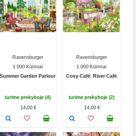
Ravensburger
Ravensburger
1 000 Kūriniai
1 000 Kūriniai
Summer Garden Parlour
Cosy Café: River Café
turime prekyboje (4)
turime prekyboje (2)
14,00 €
14,00 €