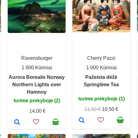
Ravensburger
Cherry Pazzi
1 000 Kūriniai
1 000 Kūriniai
Aurora Borealis Norway
Pažeista dėžė
Northern Lights over
Springtime Tea
Hamnoy
turime prekyboje (1)
turime prekyboje (2)
11,50 €
10,50 €
14,00 €