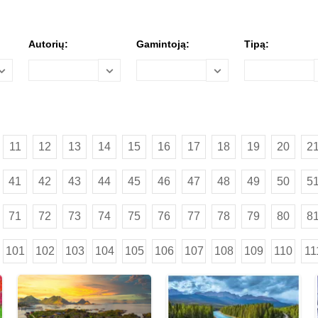
Autorių:
Gamintoją:
Tipą:
11
12
13
14
15
16
17
18
19
20
2
41
42
43
44
45
46
47
48
49
50
5
71
72
73
74
75
76
77
78
79
80
8
101
102
103
104
105
106
107
108
109
110
11