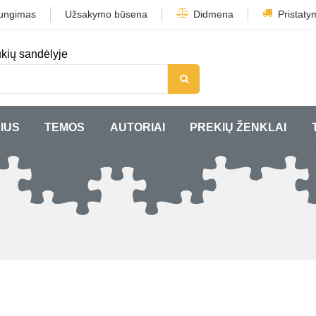
jungimas
Užsakymo būsena
Didmena
Pristaty
kių sandėlyje
IUS
TEMOS
AUTORIAI
PREKIŲ ŽENKLAI