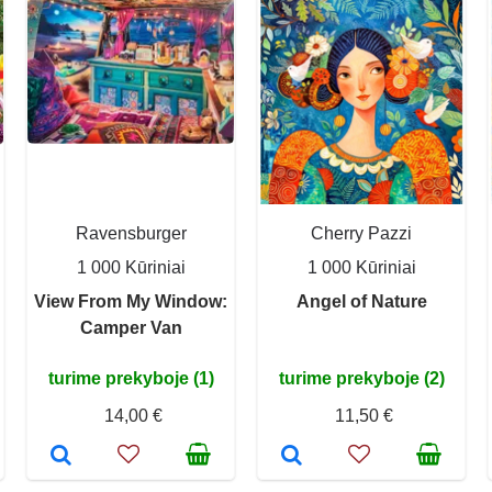
Ravensburger
Cherry Pazzi
1 000 Kūriniai
1 000 Kūriniai
View From My Window:
Angel of Nature
Camper Van
turime prekyboje (1)
turime prekyboje (2)
14,00 €
11,50 €