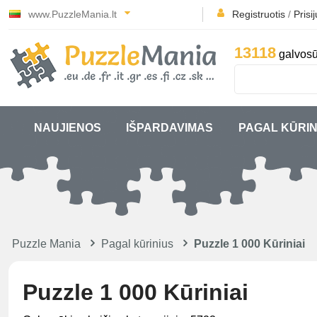
www.PuzzleMania.lt
Registruotis
/
Prisi
13118
galvosū
NAUJIENOS
IŠPARDAVIMAS
PAGAL KŪRIN
Puzzle Mania
Pagal kūrinius
Puzzle 1 000 Kūriniai
Puzzle 1 000 Kūriniai