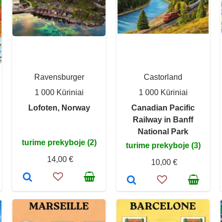
Ravensburger
Castorland
1 000 Kūriniai
1 000 Kūriniai
Lofoten, Norway
Canadian Pacific
Railway in Banff
National Park
turime prekyboje (2)
turime prekyboje (3)
14,00 €
10,00 €