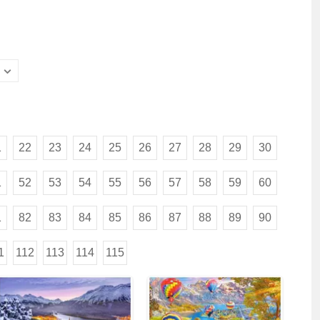
1
22
23
24
25
26
27
28
29
30
1
52
53
54
55
56
57
58
59
60
1
82
83
84
85
86
87
88
89
90
1
112
113
114
115