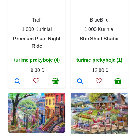
Trefl
BlueBird
1 000 Kūriniai
1 000 Kūriniai
Premium Plus: Night
She Shed Studio
Ride
turime prekyboje (4)
turime prekyboje (1)
9,30 €
12,80 €