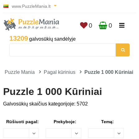
www.PuzzleMania.lt
0
0
13209
galvosūkių sandėlyje
Puzzle Mania
Pagal kūrinius
Puzzle 1 000 Kūriniai
Puzzle 1 000 Kūriniai
Galvosūkių skaičius kategorijoje: 5702
Rūšiuoti pagal:
Prekyboje:
Temą: