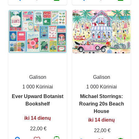
Galison
Galison
1 000 Kūriniai
1 000 Kūriniai
Ever Upward Botanist
Michael Storrings:
Bookshelf
Roaring 20s Beach
House
iki 14 dienų
iki 14 dienų
22,00 €
22,00 €