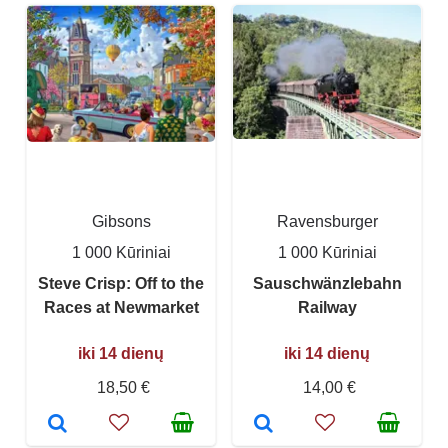
Gibsons
Ravensburger
1 000 Kūriniai
1 000 Kūriniai
Steve Crisp: Off to the
Sauschwänzlebahn
Races at Newmarket
Railway
iki 14 dienų
iki 14 dienų
18,50 €
14,00 €