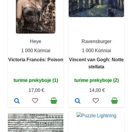
Heye
Ravensburger
1 000 Kūriniai
1 000 Kūriniai
Victoria Francés: Poison
Vincent van Gogh: Notte
stellata
turime prekyboje (1)
turime prekyboje (2)
17,00 €
14,00 €