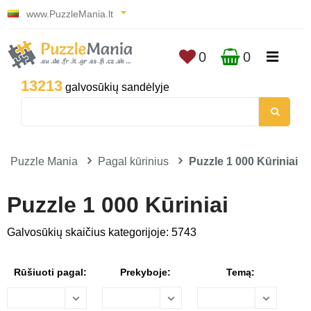
www.PuzzleMania.lt
0
0
13213
galvosūkių sandėlyje
Puzzle Mania
Pagal kūrinius
Puzzle 1 000 Kūriniai
Puzzle 1 000 Kūriniai
Galvosūkių skaičius kategorijoje: 5743
Rūšiuoti pagal:
Prekyboje:
Temą: