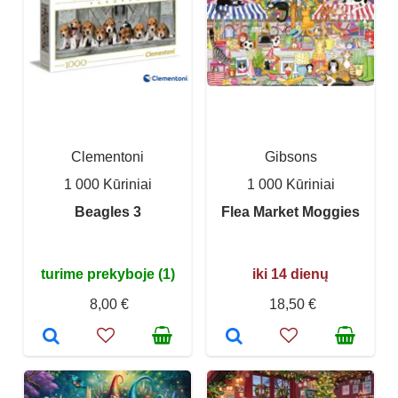
Clementoni
Gibsons
1 000 Kūriniai
1 000 Kūriniai
Beagles 3
Flea Market Moggies
turime prekyboje (1)
iki 14 dienų
8,00 €
18,50 €