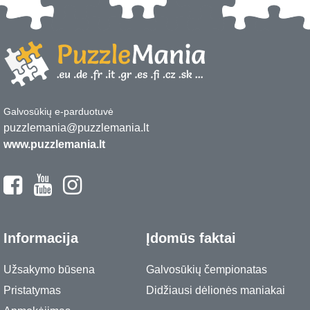
Galvosūkių e-parduotuvė
puzzlemania@puzzlemania.lt
www.puzzlemania.lt
Informacija
Įdomūs faktai
Užsakymo būsena
Galvosūkių čempionatas
Pristatymas
Didžiausi dėlionės maniakai