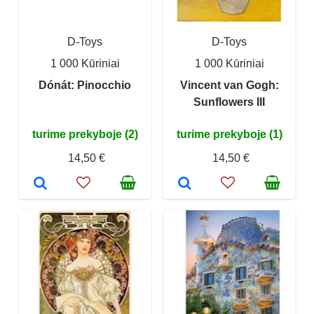
D-Toys
D-Toys
1 000 Kūriniai
1 000 Kūriniai
Dónát: Pinocchio
Vincent van Gogh:
Sunflowers III
turime prekyboje (2)
turime prekyboje (1)
14,50 €
14,50 €