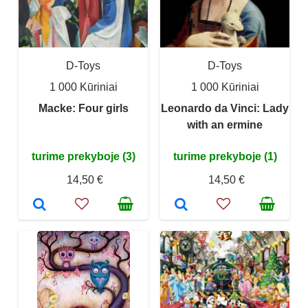
D-Toys
D-Toys
1 000 Kūriniai
1 000 Kūriniai
Macke: Four girls
Leonardo da Vinci: Lady
with an ermine
turime prekyboje (3)
turime prekyboje (1)
14,50 €
14,50 €