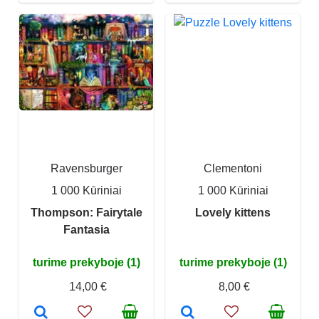
Ravensburger
Clementoni
1 000 Kūriniai
1 000 Kūriniai
Thompson: Fairytale
Lovely kittens
Fantasia
turime prekyboje (1)
turime prekyboje (1)
14,00 €
8,00 €