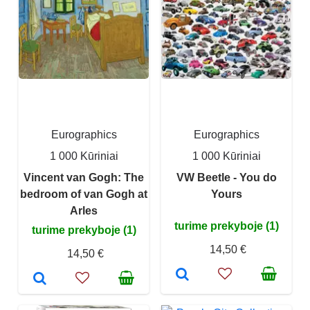
Eurographics
Eurographics
1 000 Kūriniai
1 000 Kūriniai
Vincent van Gogh: The
VW Beetle - You do
bedroom of van Gogh at
Yours
Arles
turime prekyboje (1)
turime prekyboje (1)
14,50 €
14,50 €