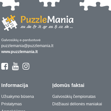
Galvosūkių e-parduotuvė
puzzlemania@puzzlemania.lt
www.puzzlemania.lt
Informacija
Įdomūs faktai
Užsakymo būsena
Galvosūkių čempionatas
Pristatymas
Didžiausi dėlionės maniakai