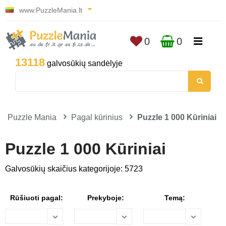
www.PuzzleMania.lt
0
0
13118
galvosūkių sandėlyje
Puzzle Mania
Pagal kūrinius
Puzzle 1 000 Kūriniai
Puzzle 1 000 Kūriniai
Galvosūkių skaičius kategorijoje: 5723
Rūšiuoti pagal:
Prekyboje:
Temą: