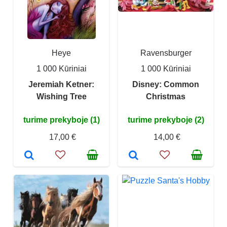
Heye
Ravensburger
1 000 Kūriniai
1 000 Kūriniai
Jeremiah Ketner:
Disney: Common
Wishing Tree
Christmas
turime prekyboje (1)
turime prekyboje (2)
17,00 €
14,00 €